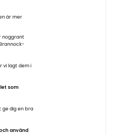
välja
för
en är mer
diabilder?
r noggrant
v Brannock-
 vi lagt dem i
llet som
t ge dig en bra
d och använd