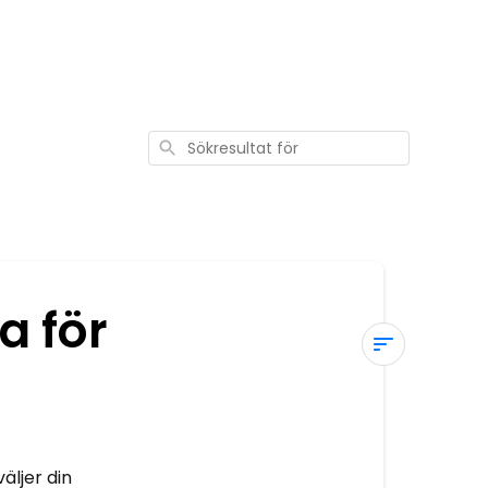
Sökresultat
för
a för
Vilken
storlek
ska
jag
äljer din