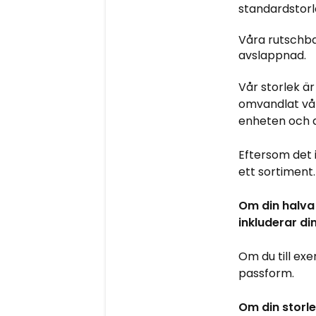
standardstorle
Våra rutschba
avslappnad.
Vår storlek ä
omvandlat vår
enheten och 
Eftersom det i
ett sortiment
Om din halva 
inkluderar di
Om du till exe
passform.
Om din storle