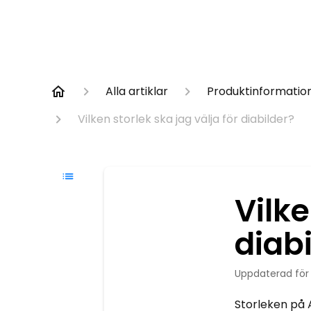
Alla artiklar
Produktinformatio
Vilken storlek ska jag välja för diabilder?
Vilke
diab
Uppdaterad
fö
Storleken på A