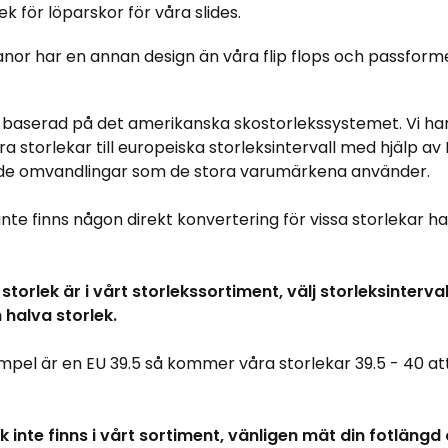
k för löparskor för våra slides.
nor har en annan design än våra flip flops och passform
r baserad på det amerikanska skostorlekssystemet. Vi ha
a storlekar till europeiska storleksintervall med hjälp a
de omvandlingar som de stora varumärkena använder.
nte finns någon direkt konvertering för vissa storlekar har
.
storlek är i vårt storlekssortiment, välj storleksinterva
n halva storlek.
mpel är en EU 39.5 så kommer våra storlekar 39.5 - 40 at
k inte finns i vårt sortiment, vänligen mät din fotläng