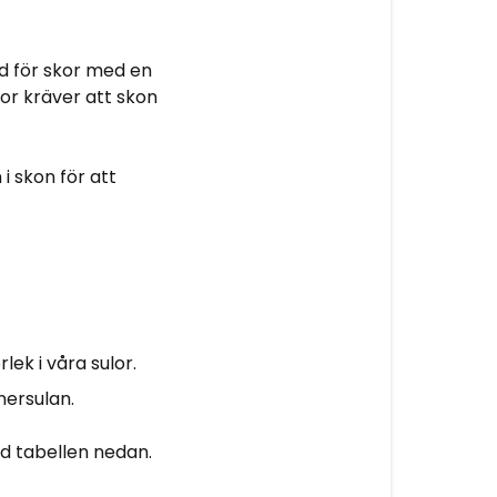
d för skor med en
lor kräver att skon
i skon för att
ek i våra sulor.
nersulan.
d tabellen nedan.