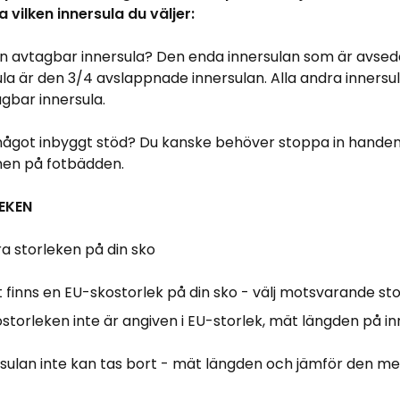
 vilken innersula du väljer:
 en avtagbar innersula? Den enda innersulan som är avsed
ula är den 3/4 avslappnade innersulan. Alla andra innersu
gbar innersula.
något inbyggt stöd? Du kanske behöver stoppa in handen 
en på fotbädden.
EKEN
era storleken på din sko
finns en EU-skostorlek på din sko - välj motsvarande storl
torleken inte är angiven i EU-storlek, mät längden på in
rsulan inte kan tas bort - mät längden och jämför den me