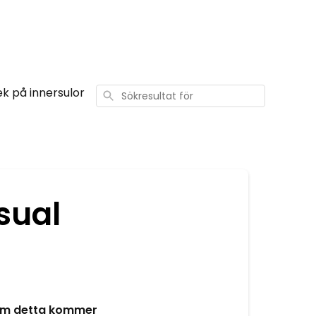
ek på innersulor
Sökresultat
för
asual
rsom detta kommer