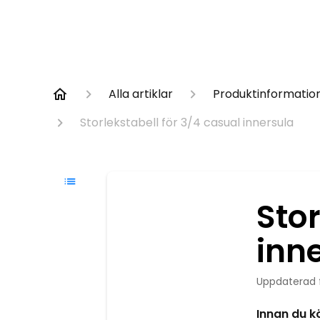
Alla artiklar
Produktinformatio
Storlekstabell för 3/4 casual innersula
Stor
inn
Uppdaterad
Innan du k