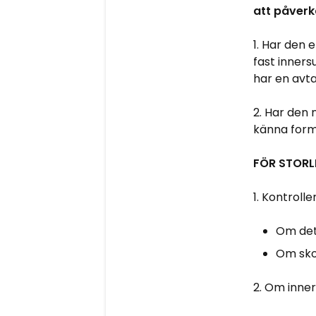
att påverka
1. Har den
fast inners
har en avta
2. Har den 
känna form
FÖR STORL
1. Kontroll
Om det 
Om skos
2. Om inne