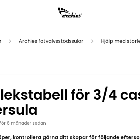
n
Archies fotvalvsstödssulor
Hjälp med storl
lekstabell för 3/4 c
ersula
för 6 månader sedan
öper, kontrollera gärna ditt skopar för följande efte