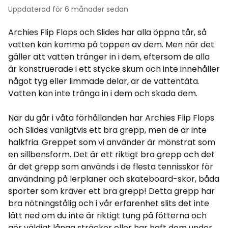
Uppdaterad
för 6 månader sedan
Archies Flip Flops och Slides har alla öppna tår, så
vatten kan komma på toppen av dem. Men när det
gäller att vatten tränger in i dem, eftersom de alla
är konstruerade i ett stycke skum och inte innehåller
något tyg eller limmade delar, är de vattentäta.
Vatten kan inte tränga in i dem och skada dem.
När du går i våta förhållanden har Archies Flip Flops
och Slides vanligtvis ett bra grepp, men de är inte
halkfria. Greppet som vi använder är mönstrat som
en sillbensform. Det är ett riktigt bra grepp och det
är det grepp som används i de flesta tennisskor för
användning på lerplaner och skateboard-skor, båda
sporter som kräver ett bra grepp! Detta grepp har
bra nötningstålig och i vår erfarenhet slits det inte
lätt ned om du inte är riktigt tung på fötterna och
gör väldigt långa sträckor eller har haft dem under