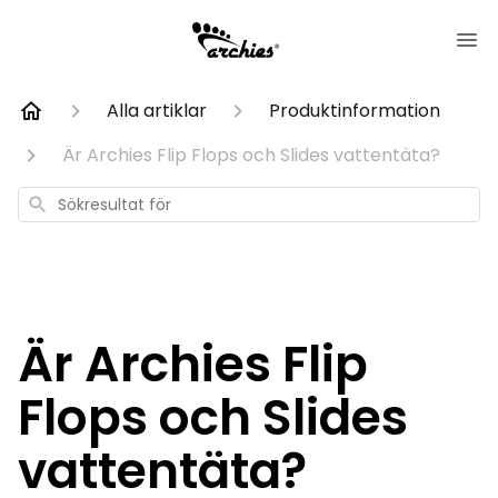
Alla artiklar
Produktinformation
Är Archies Flip Flops och Slides vattentäta?
Sökresultat
för
Är Archies Flip
Flops och Slides
vattentäta?