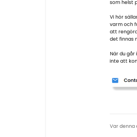
som helst p
Vi hör säll
varm och fu
att rengöra
det finnas
När du går 
inte att ko
Var denna ar