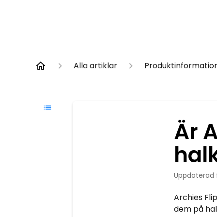
Alla artiklar
Produktinformatio
Är A
halk
Uppdaterad
Archies Fli
dem på hala