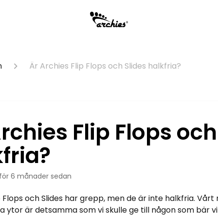
n
Är Archies Flip Flops och Slides halkfria?
rchies Flip Flops och
fria?
för 6 månader sedan
p Flops och Slides har grepp, men de är inte halkfria. Vårt
 ytor är detsamma som vi skulle ge till någon som bär vi