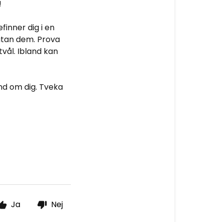
!
finner dig i en
 utan dem. Prova
vål. Ibland kan
and om dig. Tveka
Ja
Nej