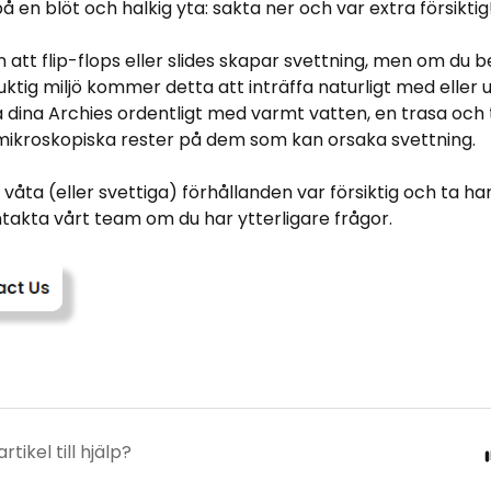
å en blöt och halkig yta: sakta ner och var extra försiktig
an att flip-flops eller slides skapar svettning, men om du be
ktig miljö kommer detta att inträffa naturligt med eller
 dina Archies ordentligt med varmt vatten, en trasa och t
 mikroskopiska rester på dem som kan orsaka svettning.
i våta (eller svettiga) förhållanden var försiktig och ta h
ntakta vårt team om du har ytterligare frågor.
tikel till hjälp?