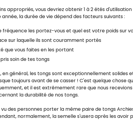
ins appropriés, vous devriez obtenir 1 à 2 étés d'utilisatio
 année, la durée de vie dépend des facteurs suivants :
e fréquence les portez-vous et quel est votre poids sur v
ace sur laquelle ils sont couramment portés
ité que vous faites en les portant
s pris soin de tes tongs
en général, les tongs sont exceptionnellement solides et
sque toujours avant de se casser ! C'est quelque chose qu
quemment, et il est extrêmement rare que nous recevions 
cernant la durabilité de nos tongs.
 vu des personnes porter la même paire de tongs Archie
endant, normalement, la semelle s'usera après les avoir 
.