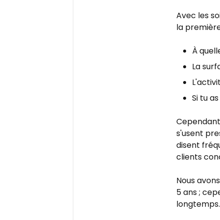
Avec les so
la première
À quell
La surf
L'activ
Si tu a
Cependant, 
s'usent pre
disent fré
clients con
Nous avons
5 ans ; cep
longtemps