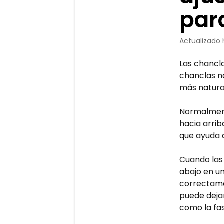
para
Actualizado
Las chancl
chanclas n
más natura
Normalment
hacia arrib
que ayuda a
Cuando las 
abajo en un
correctame
puede dejar
como la fas