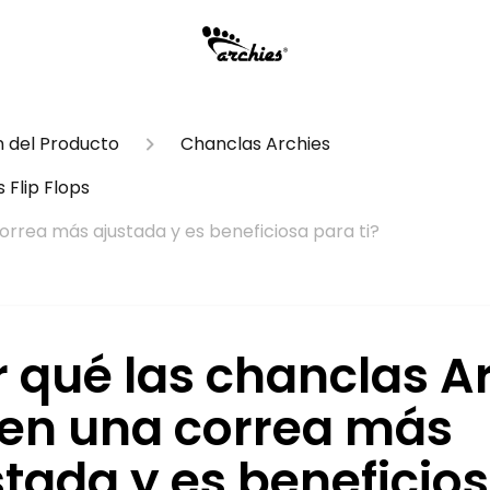
n del Producto
Chanclas Archies
 Flip Flops
orrea más ajustada y es beneficiosa para ti?
r qué las chanclas A
nen una correa más
stada y es beneficio