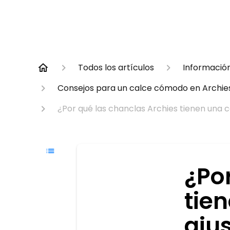
Todos los artículos
Informació
Consejos para un calce cómodo en Archies
¿Por qué las chanclas Archies tienen una c
¿Po
tie
aju