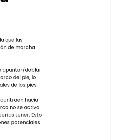
a que las
trón de marcha
n apuntar/doblar
arco del pie, lo
les de los pies.
e contraen hacia
rco no se activa
erías tener. Esto
iones potenciales