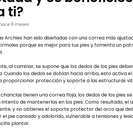
 ti?
hace 6 meses
as Archies han sido diseñadas con una correa más ajustad
ormales porque es mejor para tus pies y fomenta un pa
l.
e, al caminar, se supone que los dedos de los pies debe
a. Cuando los dedos se doblan hacia arriba, esto activa el 
 proporcionar protección y soporte a las estructuras vita
chanclas tienen una correa floja, los dedos de los pies s
 intento de mantenerlas en los pies. Como resultado, el a
nte, y no obtienes el soporte protector del arco que deb
 el pie cansado y adolorido, vulnerable a tensiones y les
citis plantar.