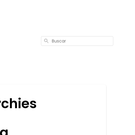
Buscar
rchies
sa