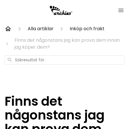
Alla artiklar
Inköp och frakt
Finns det någonstans jag kan prova dem innan
jag köper dem?
Sökresultat
för
Finns det
någonstans jag
kan prova dem