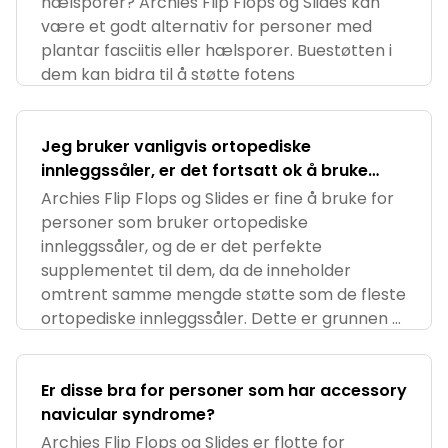
hælsporer? Archies Flip Flops og Slides kan
være et godt alternativ for personer med
plantar fasciitis eller hælsporer. Buestøtten i
dem kan bidra til å støtte fotens
Jeg bruker vanligvis ortopediske
innleggssåler, er det fortsatt ok å bruke
Archies Flip Flops og/eller Slides?
Archies Flip Flops og Slides er fine å bruke for
personer som bruker ortopediske
innleggssåler, og de er det perfekte
supplementet til dem, da de inneholder
omtrent samme mengde støtte som de fleste
ortopediske innleggssåler. Dette er grunnen til
at
Er disse bra for personer som har accessory
navicular syndrome?
Archies Flip Flops og Slides er flotte for