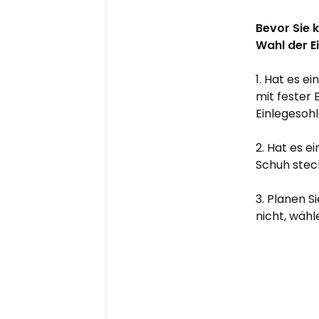
Bevor Sie 
Wahl der E
1. Hat es e
mit fester 
Einlegesoh
2. Hat es 
Schuh stec
3. Planen S
nicht, wähl