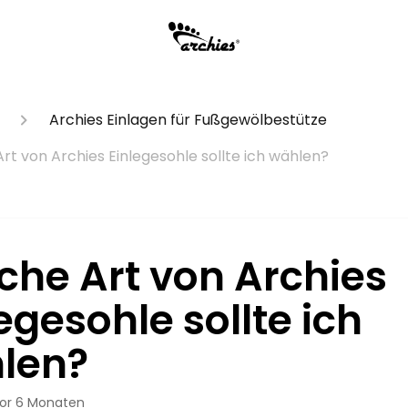
Archies Einlagen für Fußgewölbestütze
rt von Archies Einlegesohle sollte ich wählen?
che Art von Archies
egesohle sollte ich
len?
or 6 Monaten