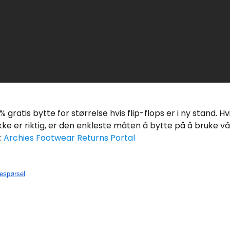
0% gratis bytte for størrelse hvis flip-flops er i ny stand. H
s ikke er riktig, er den enkleste måten å bytte på å bruke vå
:
Archies Footwear Returns Portal
?
respørsel