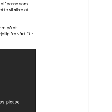
kal "passe som
te vil sikre at
om på at
ellig fra vårt EU-