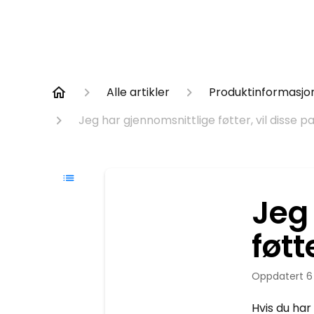
Alle artikler
Produktinformasjo
Jeg har gjennomsnittlige føtter, vil disse 
Jeg
føtt
Oppdatert
6
Hvis du har