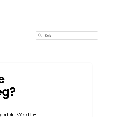
Søk
e
eg?
 perfekt.
Våre flip-