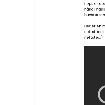
flops er d
hånd i hans
buestøtten 
Her er en 
nettstedet 
nettsted.)