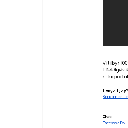
Vi tilbyr 10
tilfeldigvi
returportal
Trenger hjelp
Send inn en fo
Chat:
Facebook DM