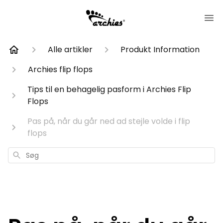
Alle artikler
Produkt Information
Archies flip flops
Tips til en behagelig pasform i Archies Flip
Flops
Pas på, når du går ned ad stejle volde i flip
flops
Søg