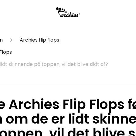
on
Archies flip flops
 Flops
idt skinnende på toppen, vil det blive slidt af?
 Archies Flip Flops f
 om de er lidt skinn
oppen, vil det blive s