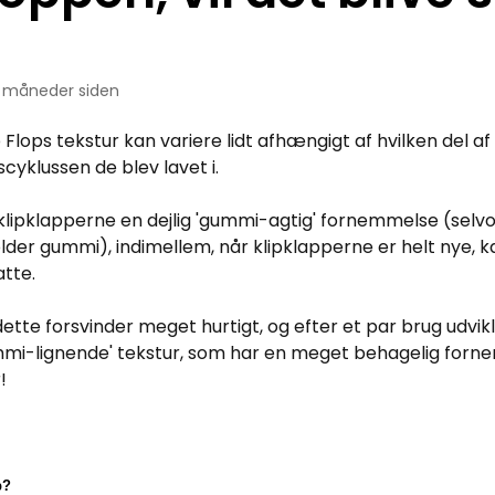
 måneder siden
p Flops tekstur kan variere lidt afhængigt af hvilken del af
cyklussen de blev lavet i.
 klipklapperne en dejlig 'gummi-agtig' fornemmelse (selv
lder gummi), indimellem, når klipklapperne er helt nye, k
latte.
 dette forsvinder meget hurtigt, og efter et par brug udvik
ummi-lignende' tekstur, som har en meget behagelig for
!
p?