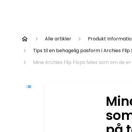
Alle artikler
Produkt Informati
Tips til en behagelig pasform i Archies Flip
Mine Archies Flip Flops føles som om de er l
Mine
som
på t