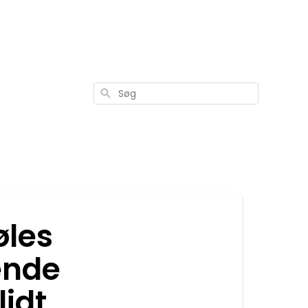
Søg
øles
ende
lidt