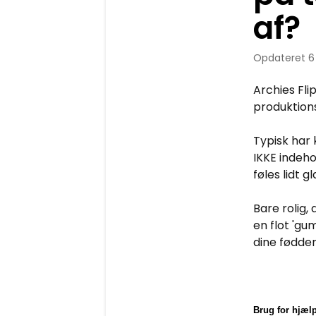
af?
Opdateret
6
Archies Fli
produktions
Typisk har
IKKE indeho
føles lidt g
Bare rolig,
en flot 'g
dine fødder
Brug for hjæl