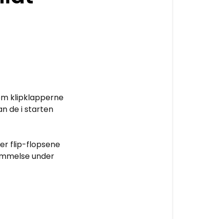
om klipklapperne
an de i starten
ler flip-flopsene
nemmelse under